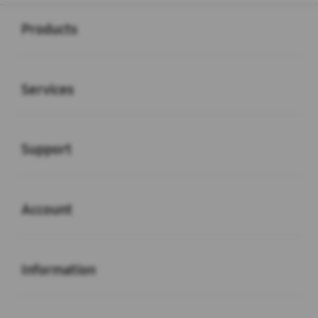
Buka
Footer Navigation
Products
Buka
Services
Buka
Support
Buka
Account
Buka
Information
Buka