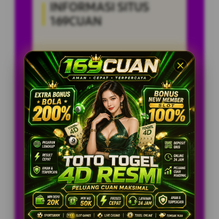
INFORMASI SITUS
169CUAN
Penilaian Pengguna
777.777.777
Minimal Deposit
10.000 Ribu
Layanan Support
24/7
Platform
Multi-Device
PENAWARAN SPESIAL
BONUS NEW MEMBER 100%